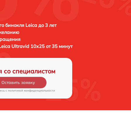
о бинокля Leica до 3 лет
 желанию
бращения
Leica Ultravid 10x25 от 35 минут
я со специалистом
Оставить заявку
есь c
политикой конфиденциальности