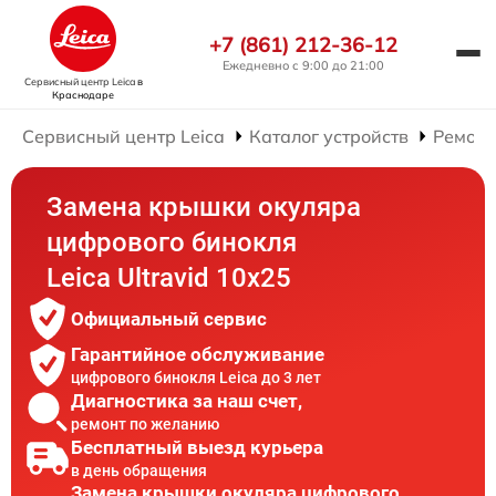
+7 (861) 212-36-12
Ежедневно с 9:00 до 21:00
Сервисный центр Leica
в
Краснодаре
Сервисный центр Leica
Каталог устройств
Ремонт
Замена крышки окуляра
цифрового бинокля
Leica Ultravid 10x25
Официальный сервис
Гарантийное обслуживание
цифрового бинокля Leica до 3 лет
Диагностика за наш счет,
ремонт по желанию
Бесплатный выезд курьера
в день обращения
Замена крышки окуляра цифрового