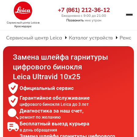
+7 (861) 212-36-12
Ежедневно с 9:00 до 21:00
Позвонить
мне утром
Сервисный центр Leica
в
Краснодаре
Сервисный центр Leica
Каталог устройств
Ремонт
Замена шлейфа гарнитуры
цифрового бинокля
Leica Ultravid 10x25
Официальный сервис
Гарантийное обслуживание
цифрового бинокля Leica до 3 лет
Диагностика за наш счет,
ремонт по желанию
Бесплатный выезд курьера
в день обращения
Замена шлейфа гарнитуры цифрового