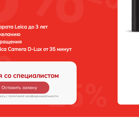
рата Leica до 3 лет
 желанию
бращения
ica Camera D-Lux от 35 минут
я со специалистом
Оставить заявку
есь c
политикой конфиденциальности