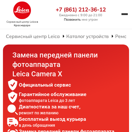
+7 (861) 212-36-12
Ежедневно с 9:00 до 21:00
Позвонить
мне утром
Сервисный центр Leica
в
Краснодаре
Сервисный центр Leica
Каталог устройств
Ремонт
Замена передней панели
фотоаппарата
Leica Camera X
Официальный сервис
Гарантийное обслуживание
фотоаппарата Leica до 3 лет
Диагностика за наш счет,
ремонт по желанию
Бесплатный выезд курьера
в день обращения
Замена передней панели фотоаппарата