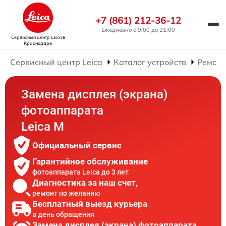
+7 (861) 212-36-12
Ежедневно с 9:00 до 21:00
Сервисный центр Leica
в
Краснодаре
Сервисный центр Leica
Каталог устройств
Ремонт
Замена дисплея (экрана)
фотоаппарата
Leica M
Официальный сервис
Гарантийное обслуживание
фотоаппарата Leica до 3 лет
Диагностика за наш счет,
ремонт по желанию
Бесплатный выезд курьера
в день обращения
Замена дисплея (экрана) фотоаппарата