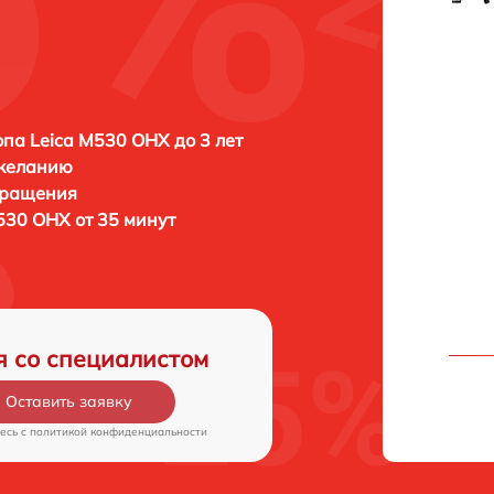
па Leica M530 OHX до 3 лет
 желанию
бращения
530 OHX от 35 минут
я со специалистом
Оставить заявку
есь c
политикой конфиденциальности